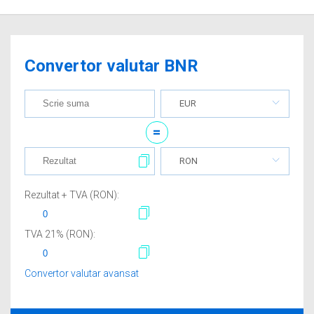
Convertor valutar BNR
EUR
=
RON
Rezultat + TVA (
RON
):
TVA
21
% (
RON
):
Convertor valutar avansat