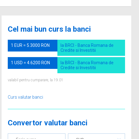
Cel mai bun curs la banci
1 EUR = 5.3000 RON
la BRCI - Banca Romana de
Credite si Investitii
1 USD = 4.6200 RON
la BRCI - Banca Romana de
Credite si Investitii
valabil pentru cumparare, la 19.01
Curs valutar banci
Convertor valutar banci