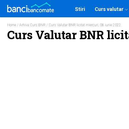
Stiri
Curs valutar
Home
/
Arhiva Curs BNR
/ Curs Valutar BNR licitat miercuri, 08 iunie 2022
Curs Valutar BNR licit