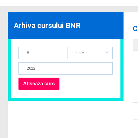
Arhiva cursului BNR
C
8
iunie
2022