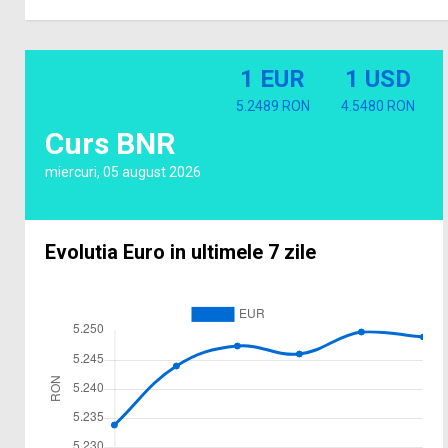
1 EUR
1 USD
5.2489 RON
4.5480 RON
Curs BNR
miercuri, 05 august 2026
Evolutia Euro in ultimele 7 zile