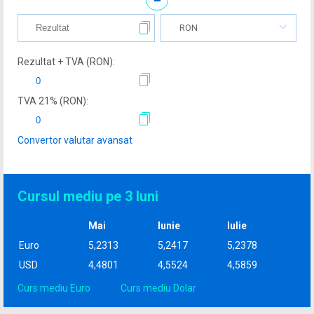
RON
Rezultat + TVA (
RON
):
TVA
21
% (
RON
):
Convertor valutar avansat
Cursul mediu pe 3 luni
Mai
Iunie
Iulie
Euro
5,2313
5,2417
5,2378
USD
4,4801
4,5524
4,5859
Curs mediu Euro
Curs mediu Dolar