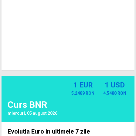
1 EUR
1 USD
5.2489 RON
4.5480 RON
Curs BNR
miercuri, 05 august 2026
Evolutia Euro in ultimele 7 zile