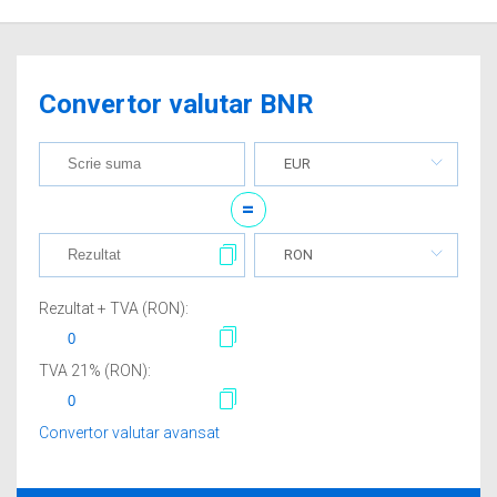
Convertor valutar BNR
EUR
=
RON
Rezultat + TVA (
RON
):
TVA
21
% (
RON
):
Convertor valutar avansat