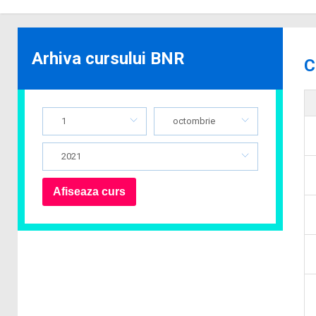
Arhiva cursului BNR
C
1
octombrie
2021