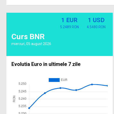
1 EUR
1 USD
5.2489 RON
4.5480 RON
Curs BNR
miercuri, 05 august 2026
Evolutia Euro in ultimele 7 zile