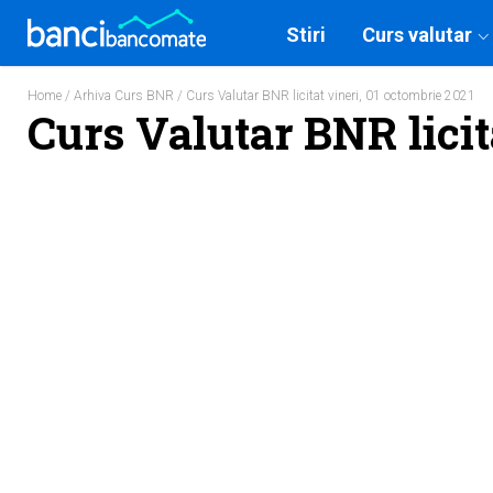
Stiri
Curs valutar
Home
/
Arhiva Curs BNR
/ Curs Valutar BNR licitat vineri, 01 octombrie 2021
Curs Valutar BNR licit