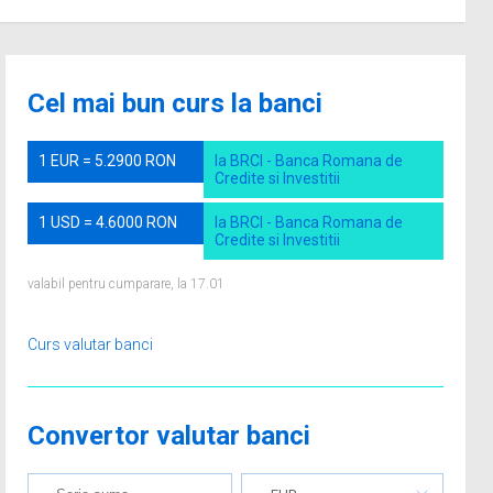
Cel mai bun curs la banci
1 EUR = 5.2900 RON
la BRCI - Banca Romana de
Credite si Investitii
1 USD = 4.6000 RON
la BRCI - Banca Romana de
Credite si Investitii
valabil pentru cumparare, la 17.01
Curs valutar banci
Convertor valutar banci