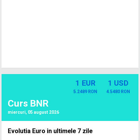
1 EUR
1 USD
5.2489 RON
4.5480 RON
Curs BNR
miercuri, 05 august 2026
Evolutia Euro in ultimele 7 zile