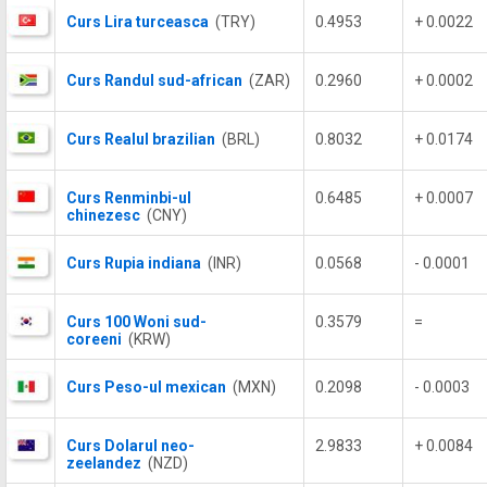
Curs Lira turceasca
(TRY)
0.4953
+ 0.0022
Curs Randul sud-african
(ZAR)
0.2960
+ 0.0002
Curs Realul brazilian
(BRL)
0.8032
+ 0.0174
Curs Renminbi-ul
0.6485
+ 0.0007
chinezesc
(CNY)
Curs Rupia indiana
(INR)
0.0568
- 0.0001
Curs 100 Woni sud-
0.3579
=
coreeni
(KRW)
Curs Peso-ul mexican
(MXN)
0.2098
- 0.0003
Curs Dolarul neo-
2.9833
+ 0.0084
zeelandez
(NZD)