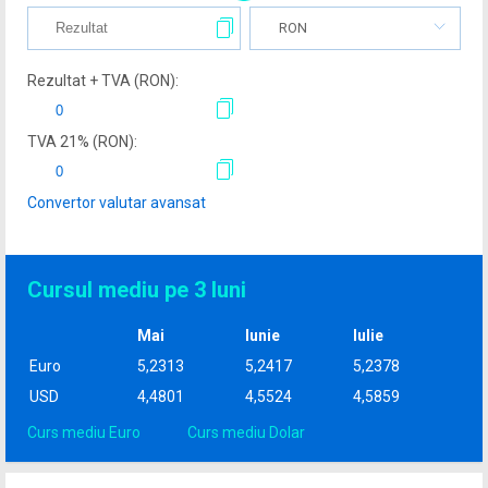
RON
Rezultat + TVA (
RON
):
TVA
21
% (
RON
):
Convertor valutar avansat
Cursul mediu pe 3 luni
Mai
Iunie
Iulie
Euro
5,2313
5,2417
5,2378
USD
4,4801
4,5524
4,5859
Curs mediu Euro
Curs mediu Dolar