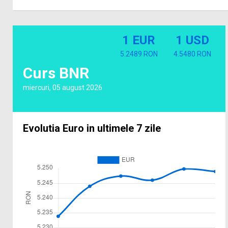
1 EUR
1 USD
5.2489 RON
4.5480 RON
Curs BNR
miercuri, 05 august 2026
Evolutia Euro in ultimele 7 zile