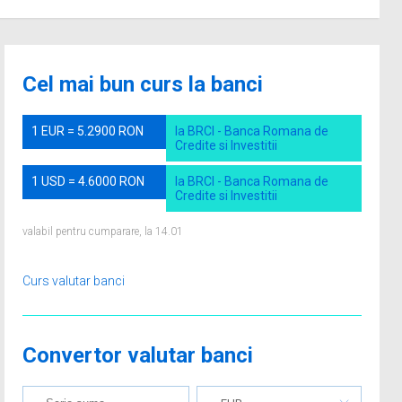
Cel mai bun curs la banci
1 EUR = 5.2900 RON
la BRCI - Banca Romana de
Credite si Investitii
1 USD = 4.6000 RON
la BRCI - Banca Romana de
Credite si Investitii
valabil pentru cumparare, la 14.01
Curs valutar banci
Convertor valutar banci