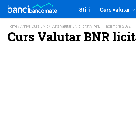
Stiri
Curs valutar
Home
/
Arhiva Curs BNR
/ Curs Valutar BNR licitat vineri, 11 noiembrie 2022
Curs Valutar BNR licit