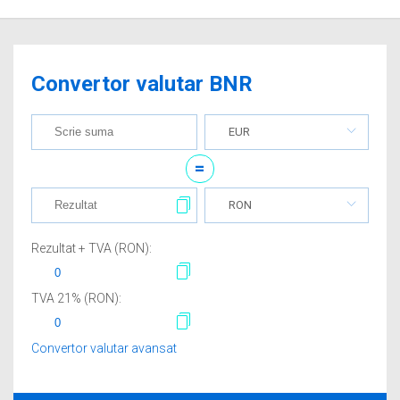
Convertor valutar BNR
EUR
=
RON
Rezultat + TVA (
RON
):
TVA
21
% (
RON
):
Convertor valutar avansat