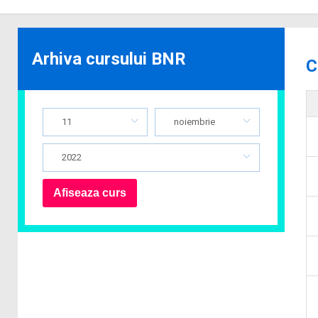
Arhiva cursului BNR
C
11
noiembrie
2022