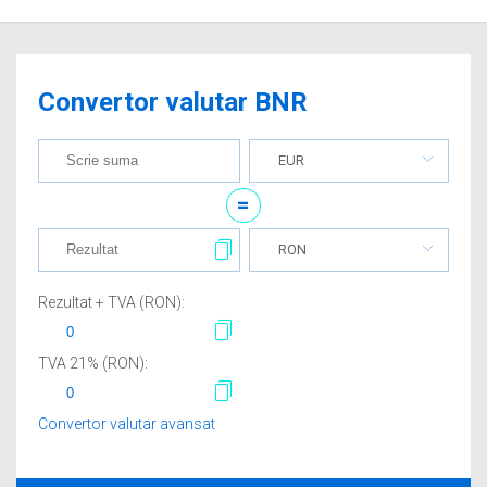
Convertor valutar BNR
EUR
=
RON
Rezultat + TVA (
RON
):
TVA
21
% (
RON
):
Convertor valutar avansat