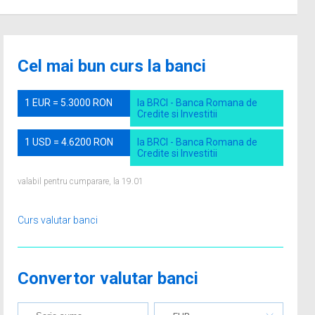
Cel mai bun curs la banci
1 EUR = 5.3000 RON
la BRCI - Banca Romana de
Credite si Investitii
1 USD = 4.6200 RON
la BRCI - Banca Romana de
Credite si Investitii
valabil pentru cumparare, la 19.01
Curs valutar banci
Convertor valutar banci