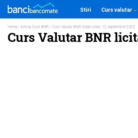
Stiri
Curs valutar
Home
/
Arhiva Curs BNR
/ Curs Valutar BNR licitat vineri, 12 septembrie 2025
Curs Valutar BNR licit