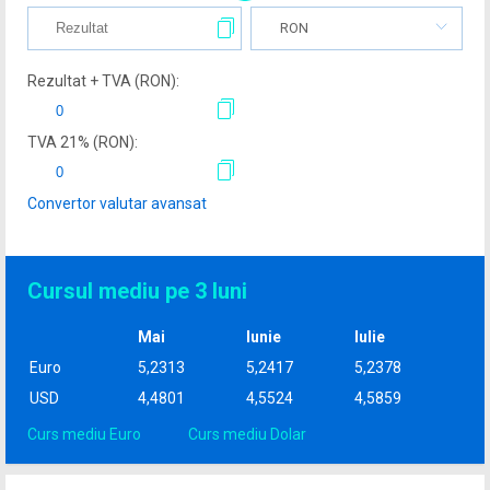
RON
Rezultat + TVA (
RON
):
TVA
21
% (
RON
):
Convertor valutar avansat
Cursul mediu pe 3 luni
Mai
Iunie
Iulie
Euro
5,2313
5,2417
5,2378
USD
4,4801
4,5524
4,5859
Curs mediu Euro
Curs mediu Dolar