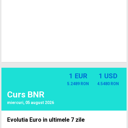
1 EUR
1 USD
5.2489 RON
4.5480 RON
Curs BNR
miercuri, 05 august 2026
Evolutia Euro in ultimele 7 zile