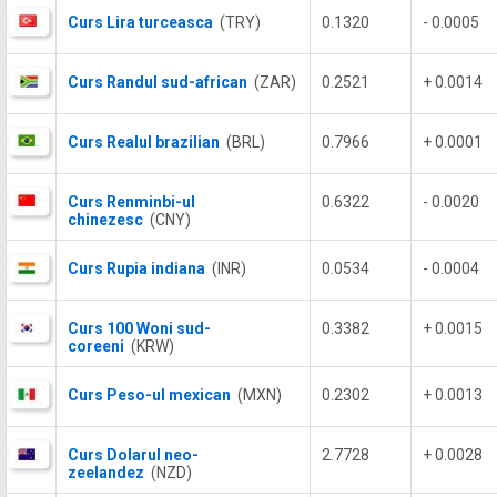
Curs Lira turceasca
(TRY)
0.1320
- 0.0005
Curs Randul sud-african
(ZAR)
0.2521
+ 0.0014
Curs Realul brazilian
(BRL)
0.7966
+ 0.0001
Curs Renminbi-ul
0.6322
- 0.0020
chinezesc
(CNY)
Curs Rupia indiana
(INR)
0.0534
- 0.0004
Curs 100 Woni sud-
0.3382
+ 0.0015
coreeni
(KRW)
Curs Peso-ul mexican
(MXN)
0.2302
+ 0.0013
Curs Dolarul neo-
2.7728
+ 0.0028
zeelandez
(NZD)