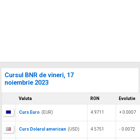
Cursul BNR de vineri, 17
noiembrie 2023
Valuta
RON
Evolutie
Curs Euro
(EUR)
4.9711
+ 0.0007
Curs Dolarul american
(USD)
4.5751
- 0.0072