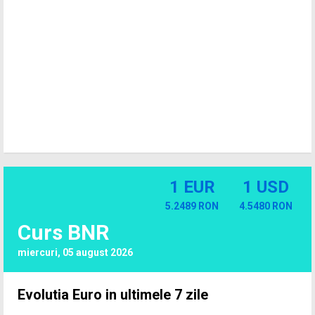
1 EUR
1 USD
5.2489 RON
4.5480 RON
Curs BNR
miercuri, 05 august 2026
Evolutia Euro in ultimele 7 zile