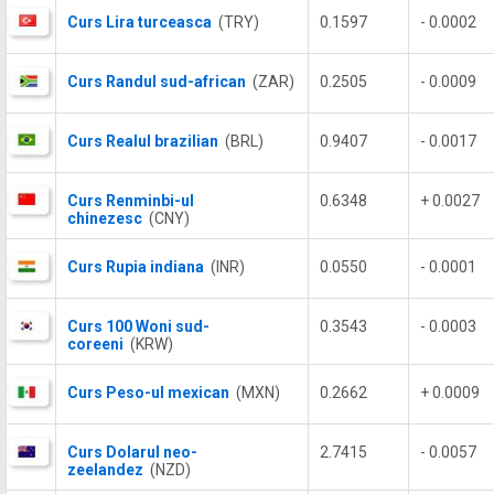
Curs Lira turceasca
(TRY)
0.1597
- 0.0002
Curs Randul sud-african
(ZAR)
0.2505
- 0.0009
Curs Realul brazilian
(BRL)
0.9407
- 0.0017
Curs Renminbi-ul
0.6348
+ 0.0027
chinezesc
(CNY)
Curs Rupia indiana
(INR)
0.0550
- 0.0001
Curs 100 Woni sud-
0.3543
- 0.0003
coreeni
(KRW)
Curs Peso-ul mexican
(MXN)
0.2662
+ 0.0009
Curs Dolarul neo-
2.7415
- 0.0057
zeelandez
(NZD)