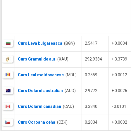
Curs Leva bulgareasca
(BGN)
2.5417
+ 0.0004
Curs Gramul de aur
(XAU)
292.9384
+ 3.3739
Curs Leul moldovenesc
(MDL)
0.2559
+ 0.0012
Curs Dolarul australian
(AUD)
2.9772
+ 0.0026
Curs Dolarul canadian
(CAD)
3.3340
- 0.0101
Curs Coroana ceha
(CZK)
0.2034
+ 0.0002