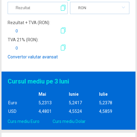
RON
Rezultat + TVA (
RON
):
TVA
21
% (
RON
):
Convertor valutar avansat
Cursul mediu pe 3 luni
Mai
Iunie
Iulie
Euro
5,2313
5,2417
5,2378
USD
4,4801
4,5524
4,5859
Curs mediu Euro
Curs mediu Dolar