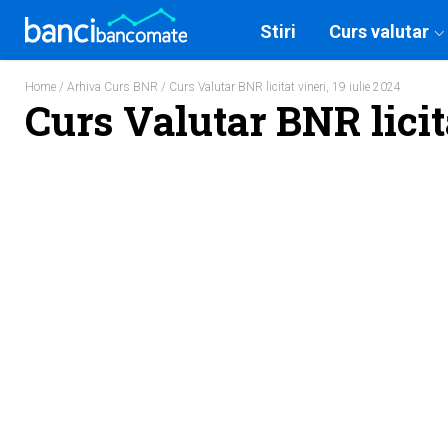
Stiri
Curs valutar
Home
/
Arhiva Curs BNR
/ Curs Valutar BNR licitat vineri, 19 iulie 2024
Curs Valutar BNR licita