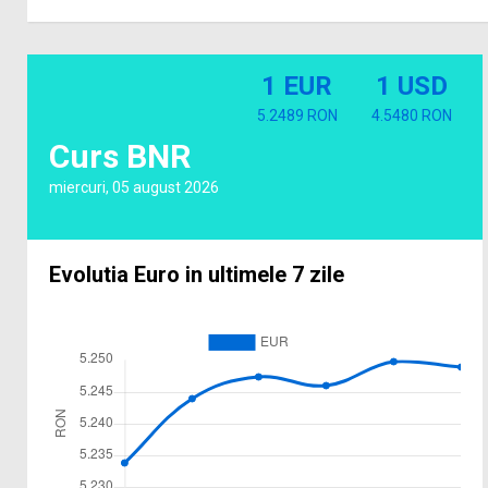
1 EUR
1 USD
5.2489 RON
4.5480 RON
Curs BNR
miercuri, 05 august 2026
Evolutia Euro in ultimele 7 zile