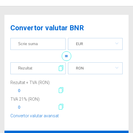
Convertor valutar BNR
EUR
=
RON
Rezultat + TVA (
RON
):
TVA
21
% (
RON
):
Convertor valutar avansat