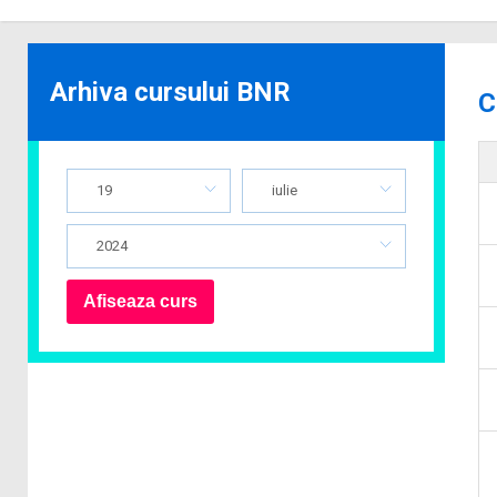
Arhiva cursului BNR
C
19
iulie
2024