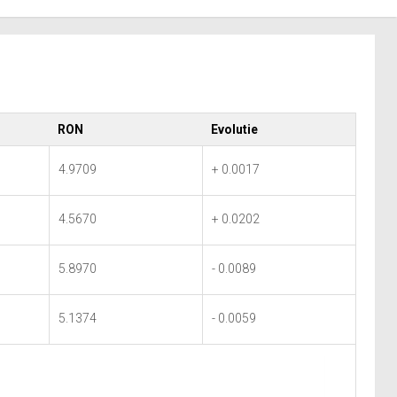
RON
Evolutie
4.9709
+ 0.0017
4.5670
+ 0.0202
5.8970
- 0.0089
5.1374
- 0.0059