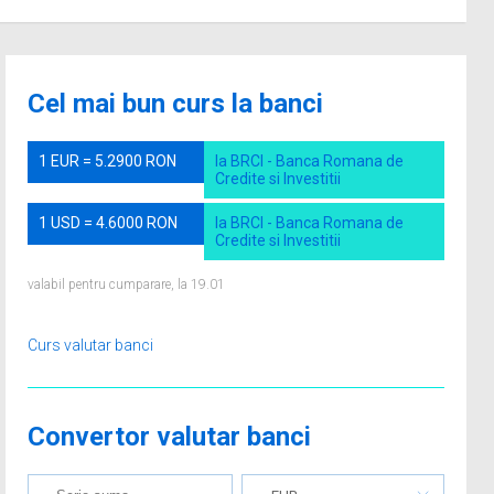
Cel mai bun curs la banci
1 EUR = 5.2900 RON
la BRCI - Banca Romana de
Credite si Investitii
1 USD = 4.6000 RON
la BRCI - Banca Romana de
Credite si Investitii
valabil pentru cumparare, la 19.01
Curs valutar banci
Convertor valutar banci