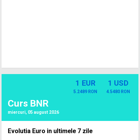
1 EUR
1 USD
5.2489 RON
4.5480 RON
Curs BNR
miercuri, 05 august 2026
Evolutia Euro in ultimele 7 zile