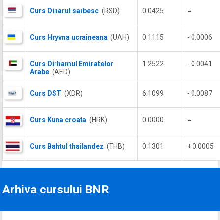
Curs Dinarul sarbesc
(RSD)
0.0425
=
Curs Hryvna ucraineana
(UAH)
0.1115
- 0.0006
Curs Dirhamul Emiratelor
1.2522
- 0.0041
Arabe
(AED)
Curs DST
(XDR)
6.1099
- 0.0087
Curs Kuna croata
(HRK)
0.0000
=
Curs Bahtul thailandez
(THB)
0.1301
+ 0.0005
Arhiva cursului BNR