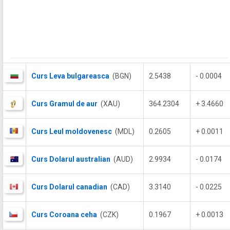
Curs Leva bulgareasca
(BGN)
2.5438
- 0.0004
Curs Gramul de aur
(XAU)
364.2304
+ 3.4660
Curs Leul moldovenesc
(MDL)
0.2605
+ 0.0011
Curs Dolarul australian
(AUD)
2.9934
- 0.0174
Curs Dolarul canadian
(CAD)
3.3140
- 0.0225
Curs Coroana ceha
(CZK)
0.1967
+ 0.0013