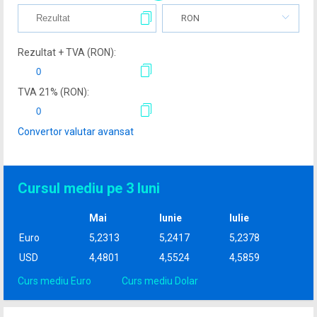
RON
Rezultat + TVA (
RON
):
TVA
21
% (
RON
):
Convertor valutar avansat
Cursul mediu pe 3 luni
Mai
Iunie
Iulie
Euro
5,2313
5,2417
5,2378
USD
4,4801
4,5524
4,5859
Curs mediu Euro
Curs mediu Dolar