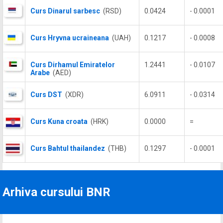
Curs Dinarul sarbesc
(RSD)
0.0424
- 0.0001
Curs Hryvna ucraineana
(UAH)
0.1217
- 0.0008
Curs Dirhamul Emiratelor
1.2441
- 0.0107
Arabe
(AED)
Curs DST
(XDR)
6.0911
- 0.0314
Curs Kuna croata
(HRK)
0.0000
=
Curs Bahtul thailandez
(THB)
0.1297
- 0.0001
Arhiva cursului BNR