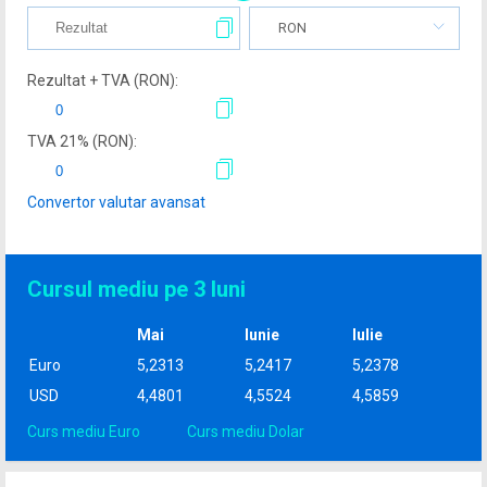
RON
Rezultat + TVA (
RON
):
TVA
21
% (
RON
):
Convertor valutar avansat
Cursul mediu pe 3 luni
Mai
Iunie
Iulie
Euro
5,2313
5,2417
5,2378
USD
4,4801
4,5524
4,5859
Curs mediu Euro
Curs mediu Dolar