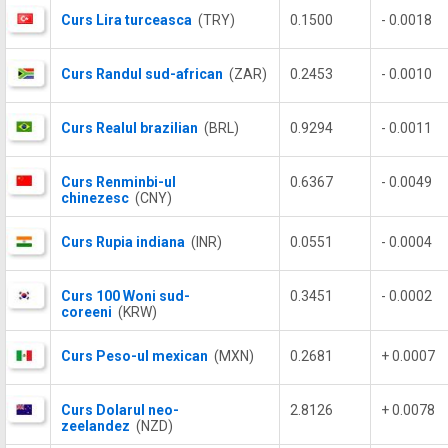
Curs Lira turceasca
(TRY)
0.1500
- 0.0018
Curs Randul sud-african
(ZAR)
0.2453
- 0.0010
Curs Realul brazilian
(BRL)
0.9294
- 0.0011
Curs Renminbi-ul
0.6367
- 0.0049
chinezesc
(CNY)
Curs Rupia indiana
(INR)
0.0551
- 0.0004
Curs 100 Woni sud-
0.3451
- 0.0002
coreeni
(KRW)
Curs Peso-ul mexican
(MXN)
0.2681
+ 0.0007
Curs Dolarul neo-
2.8126
+ 0.0078
zeelandez
(NZD)