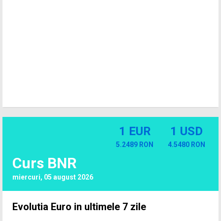
1 EUR
1 USD
5.2489 RON
4.5480 RON
Curs BNR
miercuri, 05 august 2026
Evolutia Euro in ultimele 7 zile