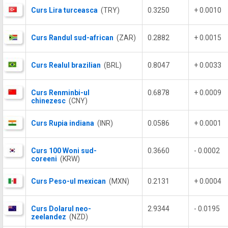
Curs Lira turceasca
(TRY)
0.3250
+ 0.0010
Curs Randul sud-african
(ZAR)
0.2882
+ 0.0015
Curs Realul brazilian
(BRL)
0.8047
+ 0.0033
Curs Renminbi-ul
0.6878
+ 0.0009
chinezesc
(CNY)
Curs Rupia indiana
(INR)
0.0586
+ 0.0001
Curs 100 Woni sud-
0.3660
- 0.0002
coreeni
(KRW)
Curs Peso-ul mexican
(MXN)
0.2131
+ 0.0004
Curs Dolarul neo-
2.9344
- 0.0195
zeelandez
(NZD)