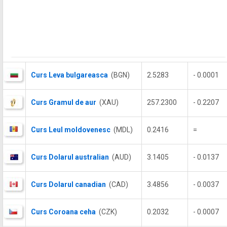
Curs Leva bulgareasca
(BGN)
2.5283
- 0.0001
Curs Gramul de aur
(XAU)
257.2300
- 0.2207
Curs Leul moldovenesc
(MDL)
0.2416
=
Curs Dolarul australian
(AUD)
3.1405
- 0.0137
Curs Dolarul canadian
(CAD)
3.4856
- 0.0037
Curs Coroana ceha
(CZK)
0.2032
- 0.0007