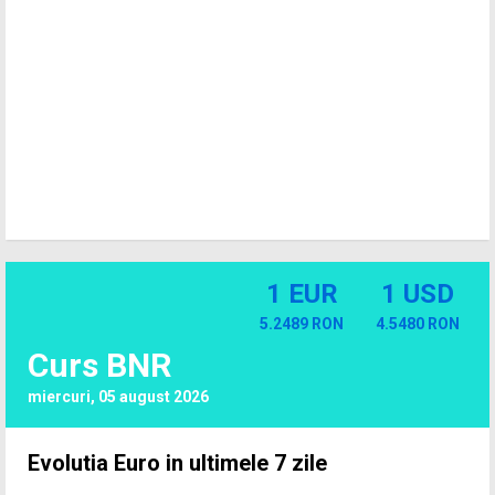
1 EUR
1 USD
5.2489 RON
4.5480 RON
Curs BNR
miercuri, 05 august 2026
Evolutia Euro in ultimele 7 zile