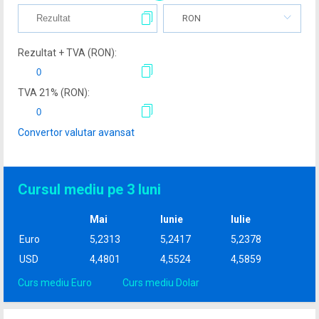
RON
Rezultat + TVA (
RON
):
TVA
21
% (
RON
):
Convertor valutar avansat
Cursul mediu pe 3 luni
Mai
Iunie
Iulie
Euro
5,2313
5,2417
5,2378
USD
4,4801
4,5524
4,5859
Curs mediu Euro
Curs mediu Dolar