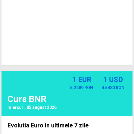
1 EUR
1 USD
5.2489 RON
4.5480 RON
Curs BNR
miercuri, 05 august 2026
Evolutia Euro in ultimele 7 zile