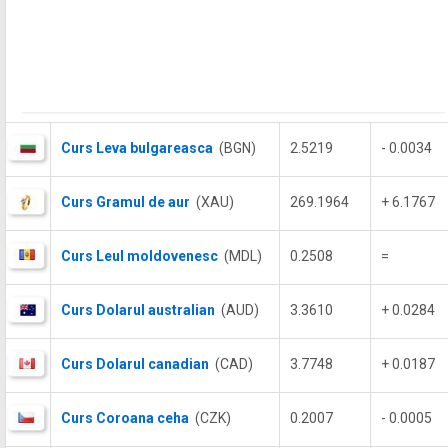
Curs Leva bulgareasca
(BGN)
2.5219
- 0.0034
Curs Gramul de aur
(XAU)
269.1964
+ 6.1767
Curs Leul moldovenesc
(MDL)
0.2508
=
Curs Dolarul australian
(AUD)
3.3610
+ 0.0284
Curs Dolarul canadian
(CAD)
3.7748
+ 0.0187
Curs Coroana ceha
(CZK)
0.2007
- 0.0005