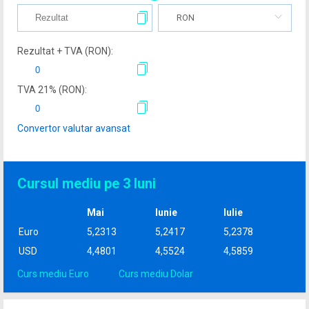
RON
Rezultat + TVA (
RON
):
TVA
21
% (
RON
):
Convertor valutar avansat
Cursul mediu pe 3 luni
Mai
Iunie
Iulie
Euro
5,2313
5,2417
5,2378
USD
4,4801
4,5524
4,5859
Curs mediu Euro
Curs mediu Dolar