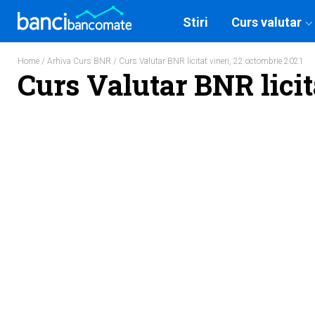
Stiri
Curs valutar
Home
/
Arhiva Curs BNR
/ Curs Valutar BNR licitat vineri, 22 octombrie 2021
Curs Valutar BNR licit