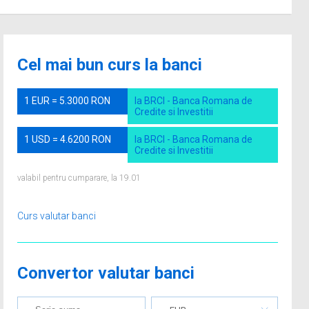
Cel mai bun curs la banci
1 EUR = 5.3000 RON
la BRCI - Banca Romana de
Credite si Investitii
1 USD = 4.6200 RON
la BRCI - Banca Romana de
Credite si Investitii
valabil pentru cumparare, la 19.01
Curs valutar banci
Convertor valutar banci