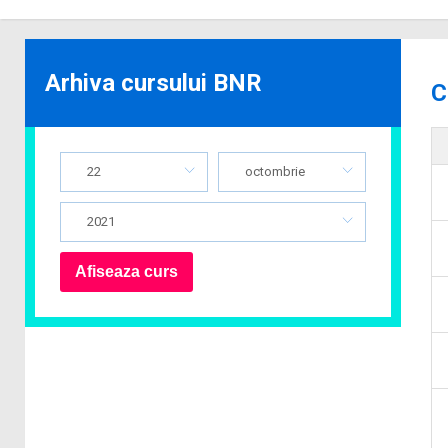
Arhiva cursului BNR
C
22
octombrie
2021