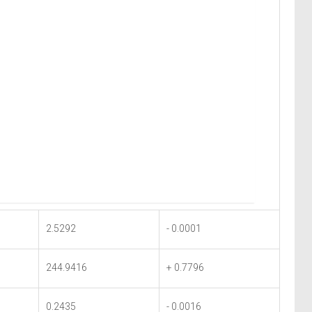
2.5292
- 0.0001
244.9416
+ 0.7796
0.2435
- 0.0016