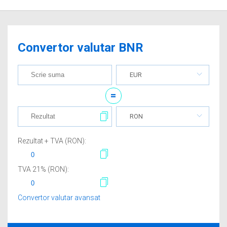
Convertor valutar BNR
EUR
=
RON
Rezultat + TVA (
RON
):
TVA
21
% (
RON
):
Convertor valutar avansat