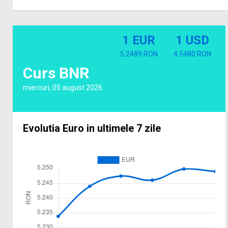
1 EUR
1 USD
5.2489 RON
4.5480 RON
Curs BNR
miercuri, 05 august 2026
Evolutia Euro in ultimele 7 zile