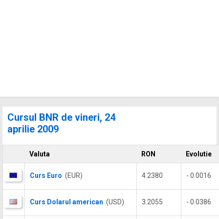
Cursul BNR de vineri, 24
aprilie 2009
Valuta
RON
Evolutie
Curs Euro
(EUR)
4.2380
- 0.0016
Curs Dolarul american
(USD)
3.2055
- 0.0386