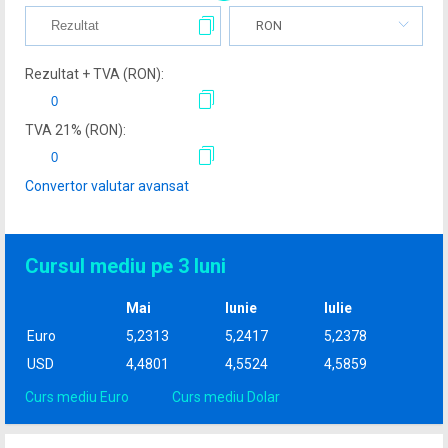
RON
Rezultat + TVA (
RON
):
TVA
21
% (
RON
):
Convertor valutar avansat
Cursul mediu pe 3 luni
Mai
Iunie
Iulie
Euro
5,2313
5,2417
5,2378
USD
4,4801
4,5524
4,5859
Curs mediu Euro
Curs mediu Dolar