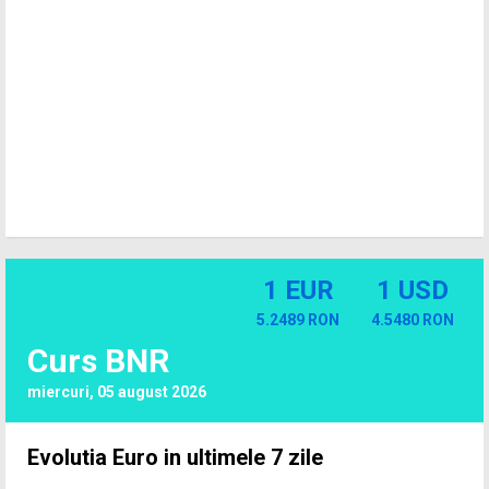
1 EUR
1 USD
5.2489 RON
4.5480 RON
Curs BNR
miercuri, 05 august 2026
Evolutia Euro in ultimele 7 zile