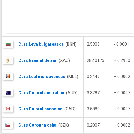
Curs Leva bulgareasca
(BGN)
2.5303
- 0.0001
Curs Gramul de aur
(XAU)
282.0175
+ 0.2950
Curs Leul moldovenesc
(MDL)
0.2449
+ 0.0002
Curs Dolarul australian
(AUD)
3.3787
+ 0.0047
Curs Dolarul canadian
(CAD)
3.5880
+ 0.0037
Curs Coroana ceha
(CZK)
0.2007
+ 0.0002