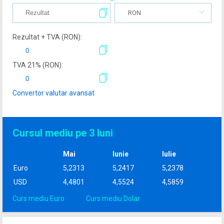
RON
Rezultat + TVA (
RON
):
TVA
21
% (
RON
):
Convertor valutar avansat
Cursul mediu pe 3 luni
Mai
Iunie
Iulie
Euro
5,2313
5,2417
5,2378
USD
4,4801
4,5524
4,5859
Curs mediu Euro
Curs mediu Dolar