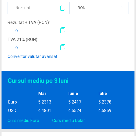
RON
Rezultat + TVA (
RON
):
TVA
21
% (
RON
):
Convertor valutar avansat
Cursul mediu pe 3 luni
Mai
Iunie
Iulie
Euro
5,2313
5,2417
5,2378
USD
4,4801
4,5524
4,5859
Curs mediu Euro
Curs mediu Dolar