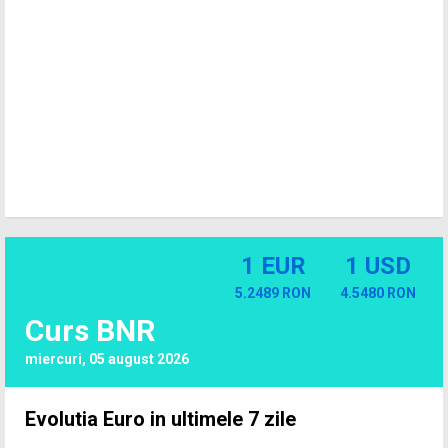
1 EUR
1 USD
5.2489 RON
4.5480 RON
Curs BNR
miercuri, 05 august 2026
Evolutia Euro in ultimele 7 zile