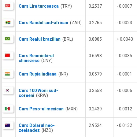
Curs Lira turceasca
(TRY)
0.2537
- 0.0007
Curs Randul sud-african
(ZAR)
0.2765
- 0.0023
Curs Realul brazilian
(BRL)
0.8885
+ 0.0043
Curs Renminbi-ul
0.6598
- 0.0035
chinezesc
(CNY)
Curs Rupia indiana
(INR)
0.0579
- 0.0001
Curs 100 Woni sud-
0.3558
- 0.0006
coreeni
(KRW)
Curs Peso-ul mexican
(MXN)
0.2439
- 0.0012
Curs Dolarul neo-
2.9524
- 0.0132
zeelandez
(NZD)