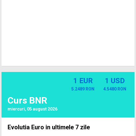
1 EUR
1 USD
5.2489 RON
4.5480 RON
Curs BNR
miercuri, 05 august 2026
Evolutia Euro in ultimele 7 zile