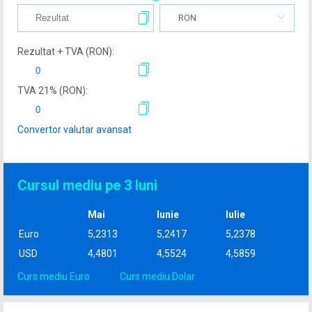
RON
Rezultat + TVA (
RON
):
TVA
21
% (
RON
):
Convertor valutar avansat
Cursul mediu pe 3 luni
Mai
Iunie
Iulie
Euro
5,2313
5,2417
5,2378
USD
4,4801
4,5524
4,5859
Curs mediu Euro
Curs mediu Dolar