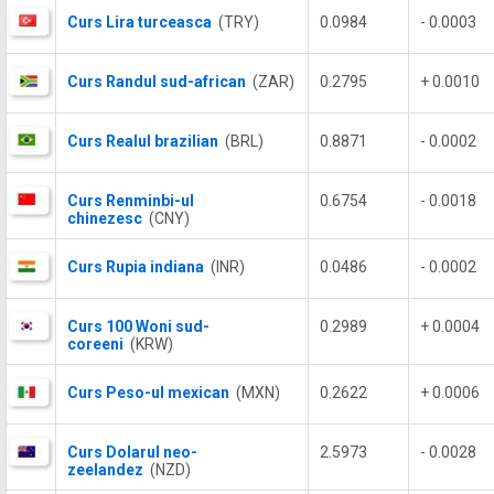
Curs Lira turceasca
(TRY)
0.0984
- 0.0003
Curs Randul sud-african
(ZAR)
0.2795
+ 0.0010
Curs Realul brazilian
(BRL)
0.8871
- 0.0002
Curs Renminbi-ul
0.6754
- 0.0018
chinezesc
(CNY)
Curs Rupia indiana
(INR)
0.0486
- 0.0002
Curs 100 Woni sud-
0.2989
+ 0.0004
coreeni
(KRW)
Curs Peso-ul mexican
(MXN)
0.2622
+ 0.0006
Curs Dolarul neo-
2.5973
- 0.0028
zeelandez
(NZD)