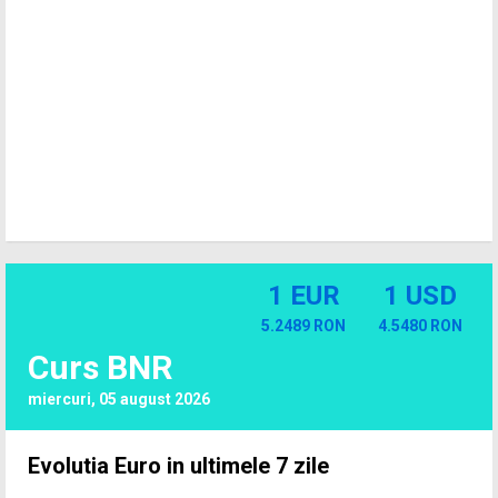
1 EUR
1 USD
5.2489 RON
4.5480 RON
Curs BNR
miercuri, 05 august 2026
Evolutia Euro in ultimele 7 zile