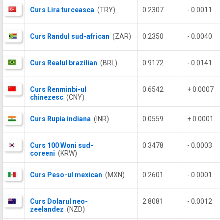
Curs Lira turceasca
(TRY)
0.2307
- 0.0011
Curs Randul sud-african
(ZAR)
0.2350
- 0.0040
Curs Realul brazilian
(BRL)
0.9172
- 0.0141
Curs Renminbi-ul
0.6542
+ 0.0007
chinezesc
(CNY)
Curs Rupia indiana
(INR)
0.0559
+ 0.0001
Curs 100 Woni sud-
0.3478
- 0.0003
coreeni
(KRW)
Curs Peso-ul mexican
(MXN)
0.2601
- 0.0001
Curs Dolarul neo-
2.8081
- 0.0012
zeelandez
(NZD)