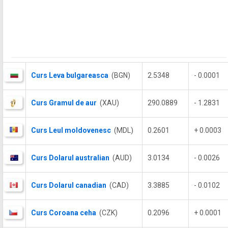
Curs Leva bulgareasca
(BGN)
2.5348
- 0.0001
Curs Gramul de aur
(XAU)
290.0889
- 1.2831
Curs Leul moldovenesc
(MDL)
0.2601
+ 0.0003
Curs Dolarul australian
(AUD)
3.0134
- 0.0026
Curs Dolarul canadian
(CAD)
3.3885
- 0.0102
Curs Coroana ceha
(CZK)
0.2096
+ 0.0001