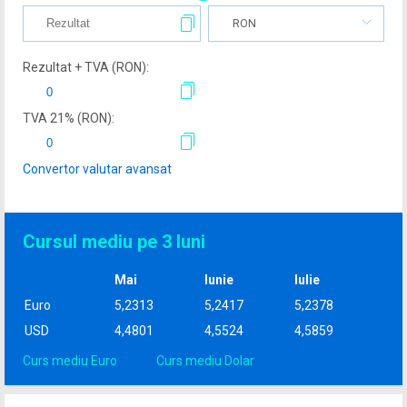
RON
Rezultat + TVA (
RON
):
TVA
21
% (
RON
):
Convertor valutar avansat
Cursul mediu pe 3 luni
Mai
Iunie
Iulie
Euro
5,2313
5,2417
5,2378
USD
4,4801
4,5524
4,5859
Curs mediu Euro
Curs mediu Dolar