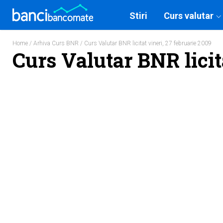
Stiri
Curs valutar
Home
/
Arhiva Curs BNR
/ Curs Valutar BNR licitat vineri, 27 februarie 2009
Curs Valutar BNR licit