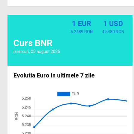
1 EUR
1 USD
5.2489 RON
4.5480 RON
Curs BNR
miercuri, 05 august 2026
Evolutia Euro in ultimele 7 zile