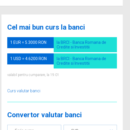
Cel mai bun curs la banci
1 EUR = 5.3000 RON
la BRCI - Banca Romana de
Credite si Investitii
1 USD = 4.6200 RON
la BRCI - Banca Romana de
Credite si Investitii
valabil pentru cumparare, la 19.01
Curs valutar banci
Convertor valutar banci