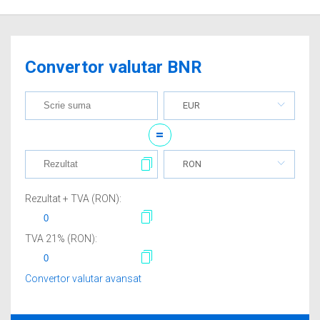
Convertor valutar BNR
EUR
=
RON
Rezultat + TVA (
RON
):
TVA
21
% (
RON
):
Convertor valutar avansat