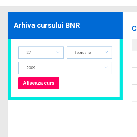
Arhiva cursului BNR
C
27
februarie
2009