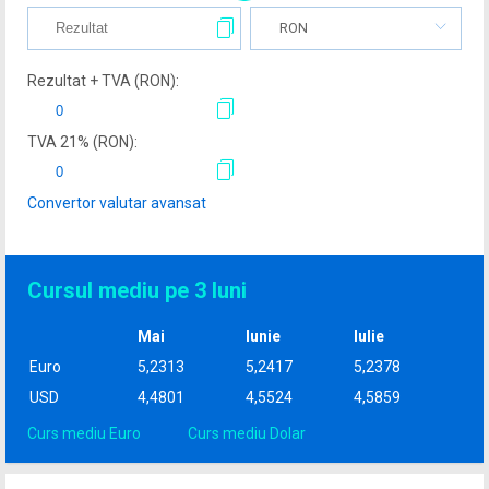
RON
Rezultat + TVA (
RON
):
TVA
21
% (
RON
):
Convertor valutar avansat
Cursul mediu pe 3 luni
Mai
Iunie
Iulie
Euro
5,2313
5,2417
5,2378
USD
4,4801
4,5524
4,5859
Curs mediu Euro
Curs mediu Dolar