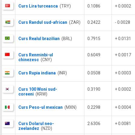
Curs Lira turceasca
(TRY)
0.1086
+ 0.0002
Curs Randul sud-african
(ZAR)
0.2422
- 0.0028
Curs Realul brazilian
(BRL)
0.7915
+ 0.0131
Curs Renminbi-ul
0.6049
+ 0.0017
chinezesc
(CNY)
Curs Rupia indiana
(INR)
0.0508
+ 0.0003
Curs 100 Woni sud-
0.3190
+ 0.0002
coreeni
(KRW)
Curs Peso-ul mexican
(MXN)
0.2298
+ 0.0004
Curs Dolarul neo-
2.6306
+ 0.0081
zeelandez
(NZD)