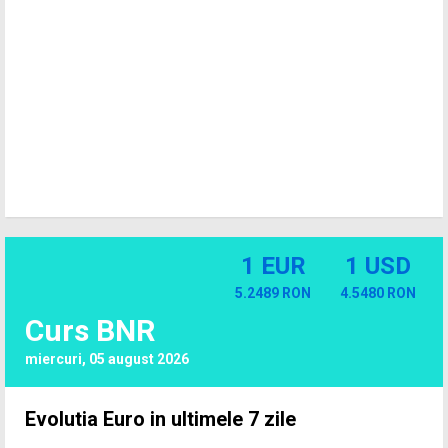
1 EUR
1 USD
5.2489 RON
4.5480 RON
Curs BNR
miercuri, 05 august 2026
Evolutia Euro in ultimele 7 zile