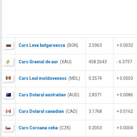
Curs Leva bulgareasca
(BGN)
2.5963
+ 0.0032
Curs Gramul de aur
(XAU)
458.2643
- 6.3737
Curs Leul moldovenesc
(MDL)
0.2574
+ 0.0003
Curs Dolarul australian
(AUD)
2.8371
+ 0.0086
Curs Dolarul canadian
(CAD)
3.1768
+ 0.0162
Curs Coroana ceha
(CZK)
0.2053
+ 0.0004