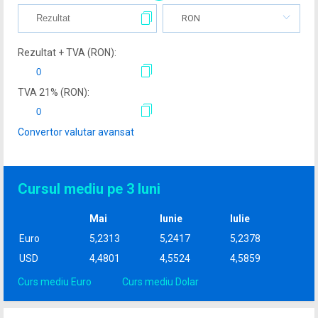
RON
Rezultat + TVA (
RON
):
TVA
21
% (
RON
):
Convertor valutar avansat
Cursul mediu pe 3 luni
Mai
Iunie
Iulie
Euro
5,2313
5,2417
5,2378
USD
4,4801
4,5524
4,5859
Curs mediu Euro
Curs mediu Dolar