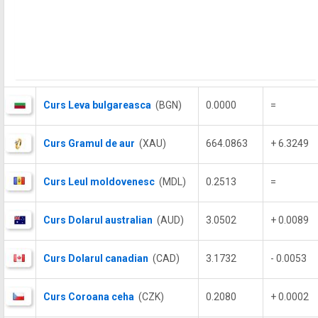
Curs Leva bulgareasca
(BGN)
0.0000
=
Curs Gramul de aur
(XAU)
664.0863
+ 6.3249
Curs Leul moldovenesc
(MDL)
0.2513
=
Curs Dolarul australian
(AUD)
3.0502
+ 0.0089
Curs Dolarul canadian
(CAD)
3.1732
- 0.0053
Curs Coroana ceha
(CZK)
0.2080
+ 0.0002