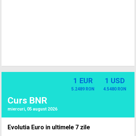
1 EUR
1 USD
5.2489 RON
4.5480 RON
Curs BNR
miercuri, 05 august 2026
Evolutia Euro in ultimele 7 zile