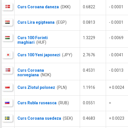
Curs Coroana daneza
(DKK)
0.6822
- 0.0001
Curs Lira egipteana
(EGP)
0.0813
- 0.0001
Curs 100 Forinti
1.3229
- 0.0069
maghiari
(HUF)
Curs 100 Yeni japonezi
(JPY)
2.7676
- 0.0041
Curs Coroana
0.4531
- 0.0013
norvegiana
(NOK)
Curs Zlotul polonez
(PLN)
1.1916
+ 0.0024
Curs Rubla ruseasca
(RUB)
0.0551
=
Curs Coroana suedeza
(SEK)
0.4683
+ 0.0023