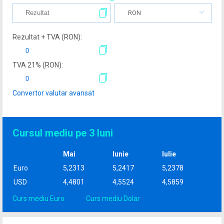
RON
Rezultat + TVA (
RON
):
TVA
21
% (
RON
):
Convertor valutar avansat
Cursul mediu pe 3 luni
Mai
Iunie
Iulie
Euro
5,2313
5,2417
5,2378
USD
4,4801
4,5524
4,5859
Curs mediu Euro
Curs mediu Dolar