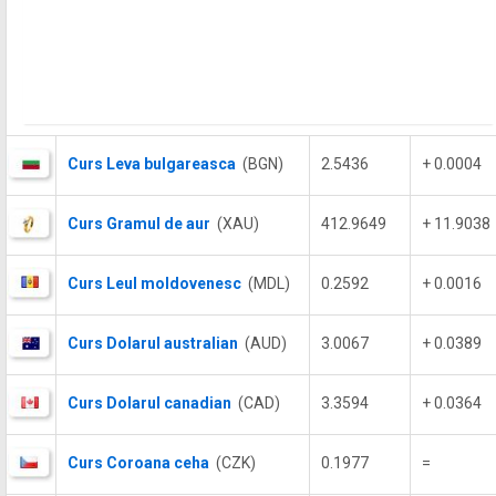
Curs Leva bulgareasca
(BGN)
2.5436
+ 0.0004
Curs Gramul de aur
(XAU)
412.9649
+ 11.9038
Curs Leul moldovenesc
(MDL)
0.2592
+ 0.0016
Curs Dolarul australian
(AUD)
3.0067
+ 0.0389
Curs Dolarul canadian
(CAD)
3.3594
+ 0.0364
Curs Coroana ceha
(CZK)
0.1977
=