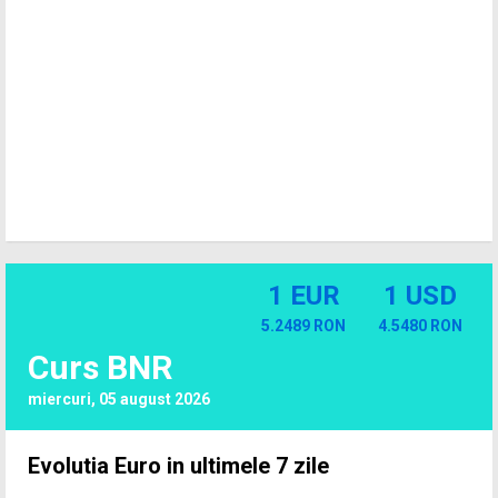
1 EUR
1 USD
5.2489 RON
4.5480 RON
Curs BNR
miercuri, 05 august 2026
Evolutia Euro in ultimele 7 zile