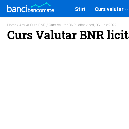
Stiri
Curs valutar
Home
/
Arhiva Curs BNR
/ Curs Valutar BNR licitat vineri, 03 iunie 2022
Curs Valutar BNR licit