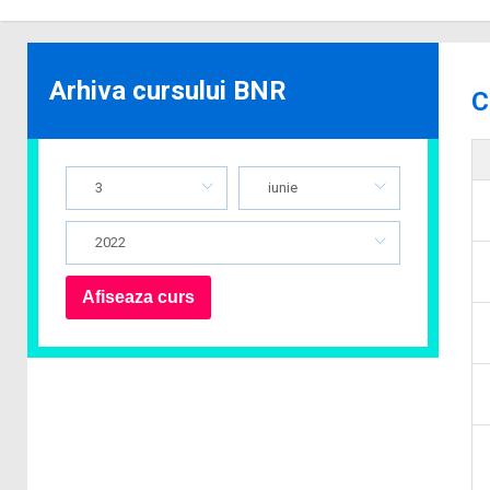
Arhiva cursului BNR
C
3
iunie
2022