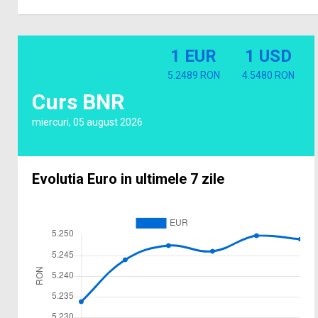
1 EUR
1 USD
5.2489 RON
4.5480 RON
Curs BNR
miercuri, 05 august 2026
Evolutia Euro in ultimele 7 zile