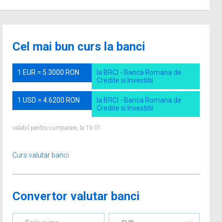
Cel mai bun curs la banci
1 EUR = 5.3000 RON
la BRCI - Banca Romana de
Credite si Investitii
1 USD = 4.6200 RON
la BRCI - Banca Romana de
Credite si Investitii
valabil pentru cumparare, la 19.01
Curs valutar banci
Convertor valutar banci