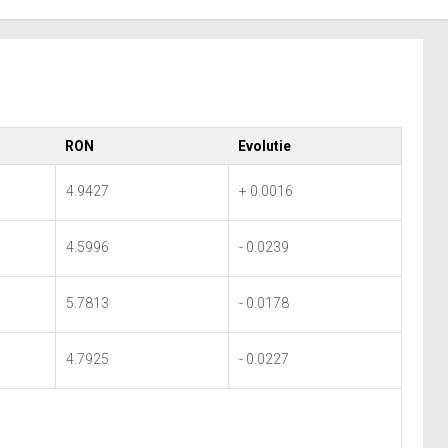
RON
Evolutie
4.9427
+ 0.0016
4.5996
- 0.0239
5.7813
- 0.0178
4.7925
- 0.0227