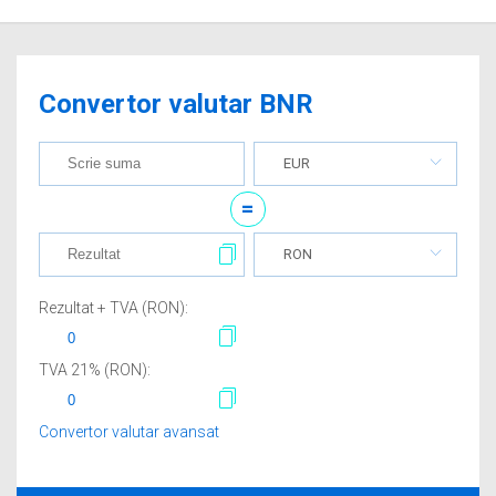
Convertor valutar BNR
EUR
=
RON
Rezultat + TVA (
RON
):
TVA
21
% (
RON
):
Convertor valutar avansat