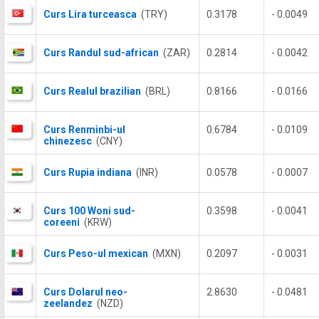
Curs Lira turceasca
(TRY)
0.3178
- 0.0049
Curs Randul sud-african
(ZAR)
0.2814
- 0.0042
Curs Realul brazilian
(BRL)
0.8166
- 0.0166
Curs Renminbi-ul
0.6784
- 0.0109
chinezesc
(CNY)
Curs Rupia indiana
(INR)
0.0578
- 0.0007
Curs 100 Woni sud-
0.3598
- 0.0041
coreeni
(KRW)
Curs Peso-ul mexican
(MXN)
0.2097
- 0.0031
Curs Dolarul neo-
2.8630
- 0.0481
zeelandez
(NZD)