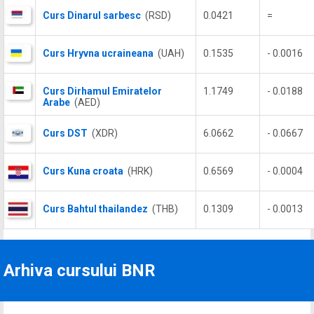
Curs Dinarul sarbesc
(RSD)
0.0421
=
Curs Hryvna ucraineana
(UAH)
0.1535
- 0.0016
Curs Dirhamul Emiratelor
1.1749
- 0.0188
Arabe
(AED)
Curs DST
(XDR)
6.0662
- 0.0667
Curs Kuna croata
(HRK)
0.6569
- 0.0004
Curs Bahtul thailandez
(THB)
0.1309
- 0.0013
Arhiva cursului BNR