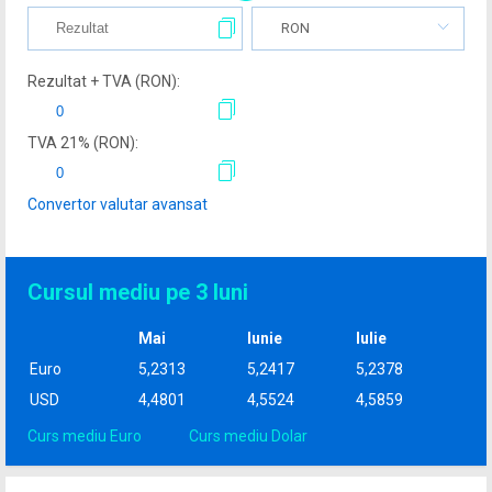
RON
Rezultat + TVA (
RON
):
TVA
21
% (
RON
):
Convertor valutar avansat
Cursul mediu pe 3 luni
Mai
Iunie
Iulie
Euro
5,2313
5,2417
5,2378
USD
4,4801
4,5524
4,5859
Curs mediu Euro
Curs mediu Dolar