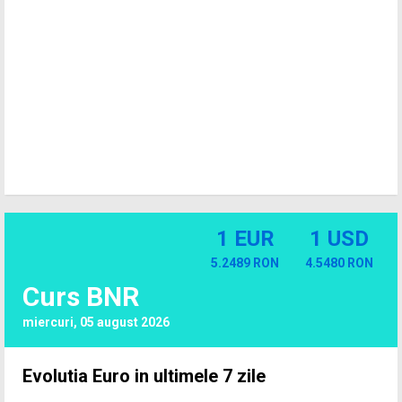
1 EUR
1 USD
5.2489 RON
4.5480 RON
Curs BNR
miercuri, 05 august 2026
Evolutia Euro in ultimele 7 zile