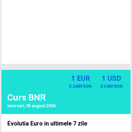
1 EUR
1 USD
5.2489 RON
4.5480 RON
Curs BNR
miercuri, 05 august 2026
Evolutia Euro in ultimele 7 zile