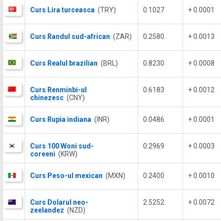
Curs Lira turceasca
(TRY)
0.1027
+ 0.0001
Curs Randul sud-african
(ZAR)
0.2580
+ 0.0013
Curs Realul brazilian
(BRL)
0.8230
+ 0.0008
Curs Renminbi-ul
0.6183
+ 0.0012
chinezesc
(CNY)
Curs Rupia indiana
(INR)
0.0486
+ 0.0001
Curs 100 Woni sud-
0.2969
+ 0.0003
coreeni
(KRW)
Curs Peso-ul mexican
(MXN)
0.2400
+ 0.0010
Curs Dolarul neo-
2.5252
+ 0.0072
zeelandez
(NZD)