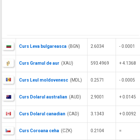
Curs Leva bulgareasca
(BGN)
2.6034
- 0.0001
Curs Gramul de aur
(XAU)
593.4969
+ 4.1368
Curs Leul moldovenesc
(MDL)
0.2571
- 0.0005
Curs Dolarul australian
(AUD)
2.9001
+ 0.0145
Curs Dolarul canadian
(CAD)
3.1343
+ 0.0092
Curs Coroana ceha
(CZK)
0.2104
=