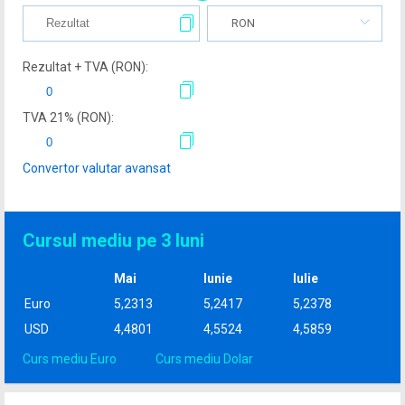
RON
Rezultat + TVA (
RON
):
TVA
21
% (
RON
):
Convertor valutar avansat
Cursul mediu pe 3 luni
Mai
Iunie
Iulie
Euro
5,2313
5,2417
5,2378
USD
4,4801
4,5524
4,5859
Curs mediu Euro
Curs mediu Dolar