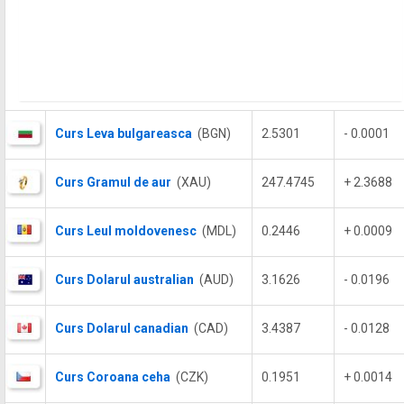
Curs Leva bulgareasca
(BGN)
2.5301
- 0.0001
Curs Gramul de aur
(XAU)
247.4745
+ 2.3688
Curs Leul moldovenesc
(MDL)
0.2446
+ 0.0009
Curs Dolarul australian
(AUD)
3.1626
- 0.0196
Curs Dolarul canadian
(CAD)
3.4387
- 0.0128
Curs Coroana ceha
(CZK)
0.1951
+ 0.0014