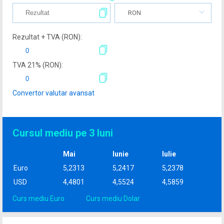
RON
Rezultat + TVA (
RON
):
TVA
21
% (
RON
):
Convertor valutar avansat
Cursul mediu pe 3 luni
Mai
Iunie
Iulie
Euro
5,2313
5,2417
5,2378
USD
4,4801
4,5524
4,5859
Curs mediu Euro
Curs mediu Dolar