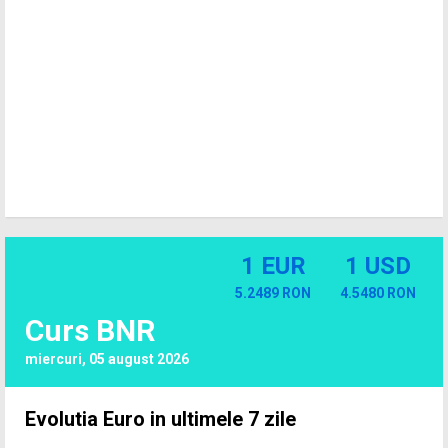
1 EUR
1 USD
5.2489 RON
4.5480 RON
Curs BNR
miercuri, 05 august 2026
Evolutia Euro in ultimele 7 zile