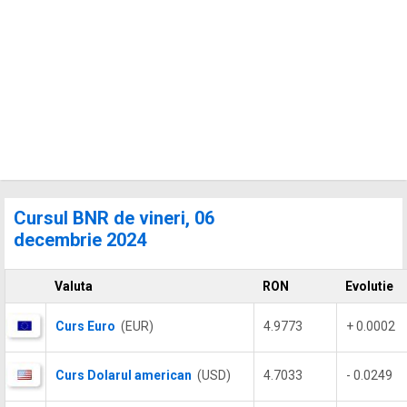
Cursul BNR de vineri, 06
decembrie 2024
Valuta
RON
Evolutie
Curs Euro
(EUR)
4.9773
+ 0.0002
Curs Dolarul american
(USD)
4.7033
- 0.0249