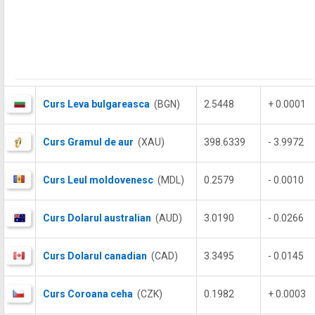
Curs Leva bulgareasca
(BGN)
2.5448
+ 0.0001
Curs Gramul de aur
(XAU)
398.6339
- 3.9972
Curs Leul moldovenesc
(MDL)
0.2579
- 0.0010
Curs Dolarul australian
(AUD)
3.0190
- 0.0266
Curs Dolarul canadian
(CAD)
3.3495
- 0.0145
Curs Coroana ceha
(CZK)
0.1982
+ 0.0003