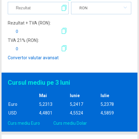
RON
Rezultat + TVA (
RON
):
TVA
21
% (
RON
):
Convertor valutar avansat
Cursul mediu pe 3 luni
Mai
Iunie
Iulie
Euro
5,2313
5,2417
5,2378
USD
4,4801
4,5524
4,5859
Curs mediu Euro
Curs mediu Dolar