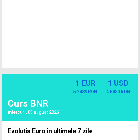
1 EUR
1 USD
5.2489 RON
4.5480 RON
Curs BNR
miercuri, 05 august 2026
Evolutia Euro in ultimele 7 zile