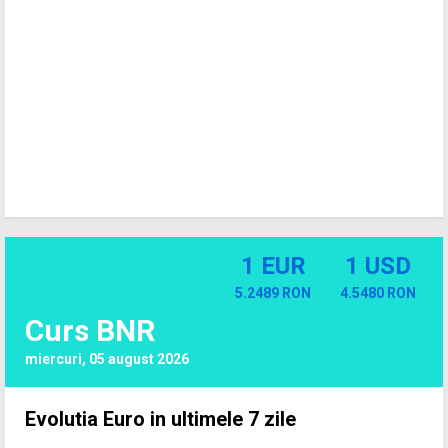
1 EUR
1 USD
5.2489 RON
4.5480 RON
Curs BNR
miercuri, 05 august 2026
Evolutia Euro in ultimele 7 zile