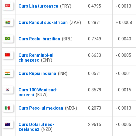
Curs Lira turceasca
(TRY)
0.4795
- 0.0013
Curs Randul sud-african
(ZAR)
0.2871
+ 0.0008
Curs Realul brazilian
(BRL)
0.7749
- 0.0040
Curs Renminbi-ul
0.6633
- 0.0005
chinezesc
(CNY)
Curs Rupia indiana
(INR)
0.0571
- 0.0001
Curs 100 Woni sud-
0.3578
- 0.0015
coreeni
(KRW)
Curs Peso-ul mexican
(MXN)
0.2073
- 0.0013
Curs Dolarul neo-
2.9615
- 0.0005
zeelandez
(NZD)