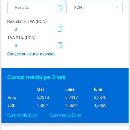
RON
Rezultat + TVA (
RON
):
TVA
21
% (
RON
):
Convertor valutar avansat
Cursul mediu pe 3 luni
Mai
Iunie
Iulie
Euro
5,2313
5,2417
5,2378
USD
4,4801
4,5524
4,5859
Curs mediu Euro
Curs mediu Dolar