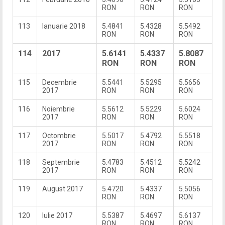
RON
RON
RON
113
Ianuarie 2018
5.4841
5.4328
5.5492
RON
RON
RON
114
2017
5.6141
5.4337
5.8087
RON
RON
RON
115
Decembrie
5.5441
5.5295
5.5656
2017
RON
RON
RON
116
Noiembrie
5.5612
5.5229
5.6024
2017
RON
RON
RON
117
Octombrie
5.5017
5.4792
5.5518
2017
RON
RON
RON
118
Septembrie
5.4783
5.4512
5.5242
2017
RON
RON
RON
119
August 2017
5.4720
5.4337
5.5056
RON
RON
RON
120
Iulie 2017
5.5387
5.4697
5.6137
RON
RON
RON