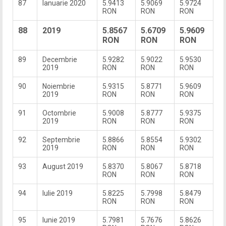
87
Ianuarie 2020
5.9413
5.9069
5.9724
RON
RON
RON
88
2019
5.8567
5.6709
5.9609
RON
RON
RON
89
Decembrie
5.9282
5.9022
5.9530
2019
RON
RON
RON
90
Noiembrie
5.9315
5.8771
5.9609
2019
RON
RON
RON
91
Octombrie
5.9008
5.8777
5.9375
2019
RON
RON
RON
92
Septembrie
5.8866
5.8554
5.9302
2019
RON
RON
RON
93
August 2019
5.8370
5.8067
5.8718
RON
RON
RON
94
Iulie 2019
5.8225
5.7998
5.8479
RON
RON
RON
95
Iunie 2019
5.7981
5.7676
5.8626